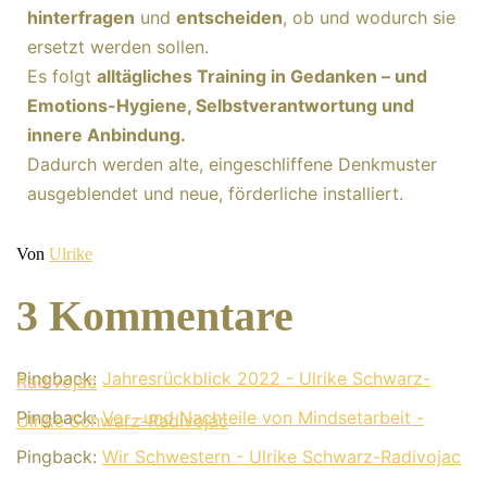
hinterfragen
und
entscheiden
, ob und wodurch sie
ersetzt werden sollen.
Es folgt
alltägliches Training in Gedanken – und
Emotions-Hygiene, Selbstverantwortung und
innere Anbindung.
Dadurch werden alte, eingeschliffene Denkmuster
ausgeblendet und neue, förderliche installiert.
Veröffentlicht
Von
Ulrike
am
Kategorisiert
Januar
als
27,
Mindshift
2023
3 Kommentare
Pingback:
Jahresrückblick 2022 - Ulrike Schwarz-
Radivojac
Pingback:
Vor -und Nachteile von Mindsetarbeit -
Ulrike Schwarz-Radivojac
Pingback:
Wir Schwestern - Ulrike Schwarz-Radivojac