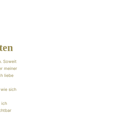
ten
. Soweit
er meiner
h liebe
 wie sich
 ich
chtbar