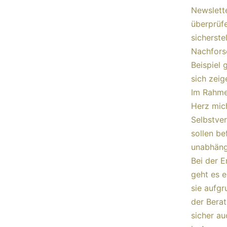
Newslette
überprüf
sicherstel
Nachfors
Beispiel
sich zeig
Im Rahme
Herz mic
Selbstve
sollen be
unabhäng
Bei der 
geht es e
sie aufgr
der Berat
sicher au