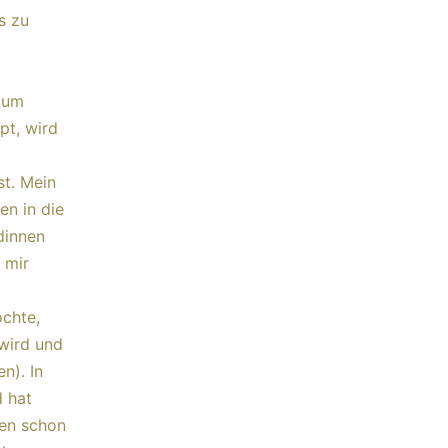
s zu
 zum
pt, wird
t. Mein
en in die
dinnen
 mir
chte,
 wird und
n). In
d hat
gen schon