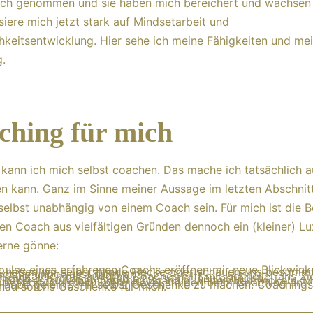
uch genommen und sie haben mich bereichert und wachsen 
siere mich jetzt stark auf Mindsetarbeit und
hkeitsentwicklung. Hier sehe ich meine Fähigkeiten und me
g.
ching für mich
 kann ich mich selbst coachen. Das mache ich tatsächlich a
en kann. Ganz im Sinne meiner Aussage im letzten Abschni
selbst unabhängig von einem Coach sein. Für mich ist die B
en Coach aus vielfältigen Gründen dennoch ein (kleiner) Lu
erne gönne:
pulse eines erfahrenen Coachs eröffnen mir neue Blickwinke
t haben wir selbst blinde Flecke oder schauen uns bestimm
reiche unbewusst nicht an.
r Austausch mit anderen Coaches hilft mir, schneller ans Zi
mmen. Ich muss das Rad nicht selbst neu erfinden.
h liebe es zu lernen und mich ständig weiterzuentwickeln. M
tivation und mein Energielevel steigen beim Coaching an.
h habe gelernt, mir selbst Geschenke zu machen. Coachings
nau solche Geschenke für mich.