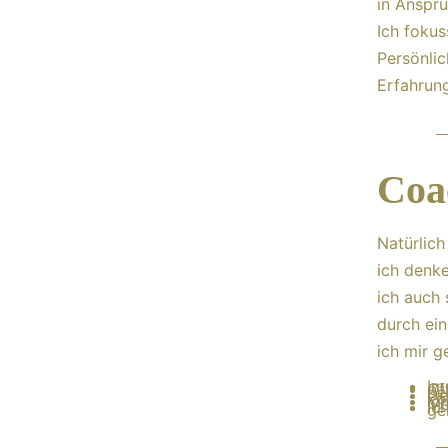
in Anspr
Ich fokus
Persönlic
Erfahrun
Coa
Natürlich
ich denk
ich auch 
durch ein
ich mir g
Im
Of
Be
De
ko
Ic
Mo
Ic
ge