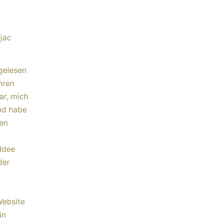
jac
gelesen
hren
ar, mich
und habe
den
Idee
der
Website
in