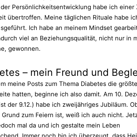
 der Persönlichkeitsentwicklung habe ich einer 
it übertroffen. Meine täglichen Rituale habe ic
sgeführt. Ich habe an meinem
Mindset
gearbei
durch viel an Beziehungsqualität, nicht nur in 
he, gewonnen.
etes – mein Freund und Begle
m meine Posts zum Thema Diabetes die größt
ite hatten, beginne ich also damit. Am 10. De
ist der 9.12.) habe ich zweijähriges Jubiläum. O
 Grund zum Feiern ist, weiß ich auch nicht. Jetzt
jedoch mal da und ich gestalte mein Leben
chend. Immer noch bin ich überzeugt, dass He