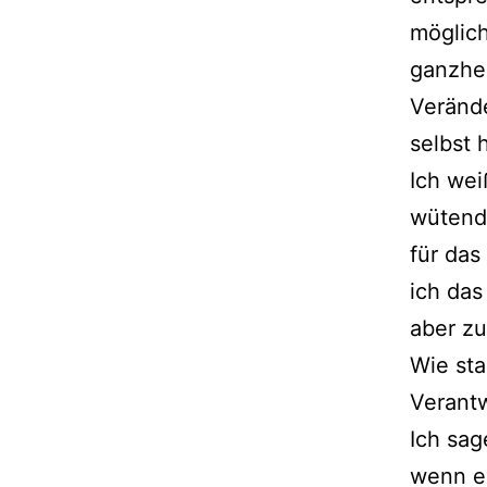
möglich
ganzhei
Veränd
selbst 
Ich wei
wütend 
für das
ich das
aber zu
Wie st
Verantw
Ich sag
wenn e