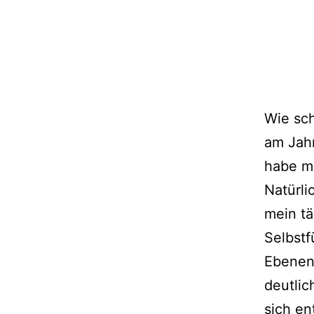
Wie sc
am Jahr
habe mi
Natürli
mein tä
Selbstf
Ebenen 
deutlic
sich en