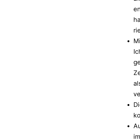
en
ha
ri
Mi
Ic
ge
Ze
al
v
Di
ko
Au
im