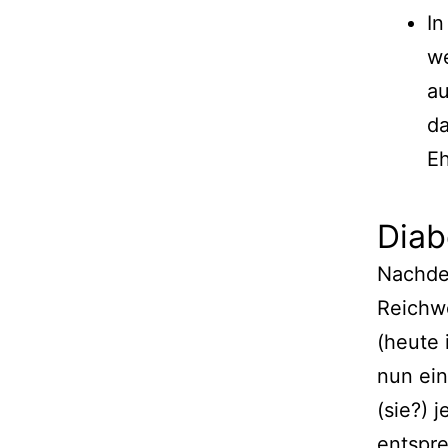
In
we
au
da
E
Diab
Nachde
Reichwe
(heute 
nun ein
(sie?) 
entspre