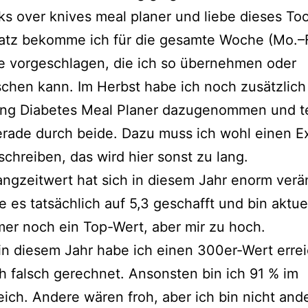
rks over knives meal planer
und liebe dieses Too
atz bekomme ich für die gesamte Woche (Mo.–F
e vorgeschlagen, die ich so übernehmen oder
chen kann. Im Herbst habe ich noch zusätzlich
ng Diabetes Meal Planer
dazugenommen und t
rade durch beide. Dazu muss ich wohl einen E
 schreiben, das wird hier sonst zu lang.
ngzeitwert hat sich in diesem Jahr enorm verä
e es tatsächlich auf 5,3 geschafft und bin aktuel
mer noch ein Top-Wert, aber mir zu hoch.
in diesem Jahr habe ich einen 300er-Wert errei
h falsch gerechnet. Ansonsten bin ich 91 % im
eich. Andere wären froh, aber ich bin nicht ande