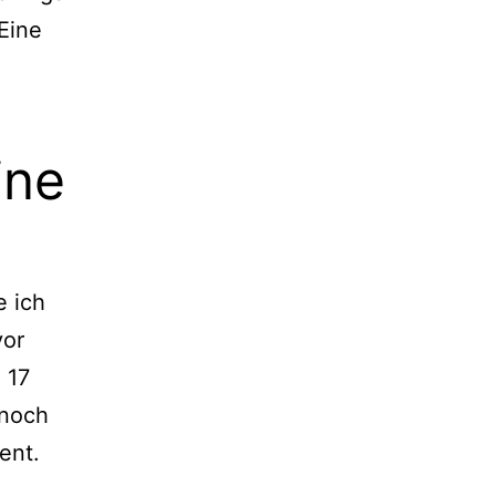
Eine
ine
e ich
vor
 17
 noch
ent.