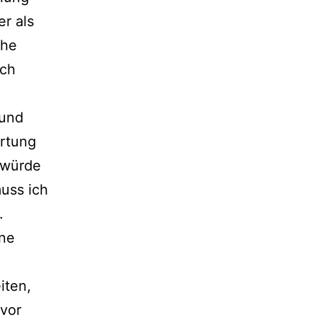
er als
che
ich
 und
ortung
 würde
uss ich
.
ine
iten,
vor