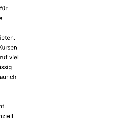
für
e
ieten.
 Kursen
uf viel
ässig
Launch
ht.
ziell