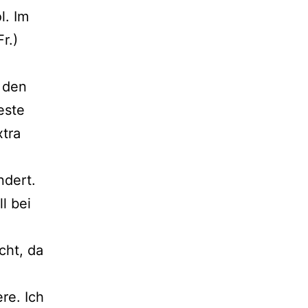
l. Im
r.)
 den
este
xtra
ndert.
l bei
cht, da
re. Ich