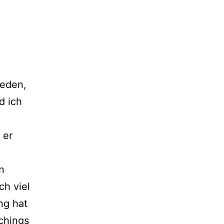
ieden,
d ich
 er
n
ch viel
ng hat
achings