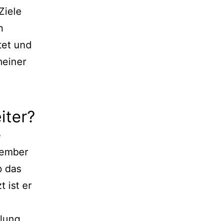
Ziele
h
tet und
meiner
iter?
e
zember
b das
 ist er
ilung