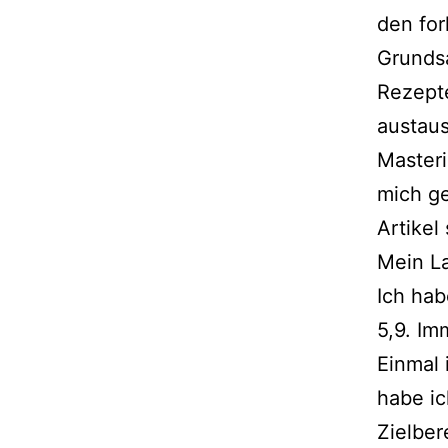
den
fo
Grunds
Rezept
austaus
Masteri
mich ge
Artikel
Mein La
Ich hab
5,9. Im
Einmal 
habe ic
Zielber