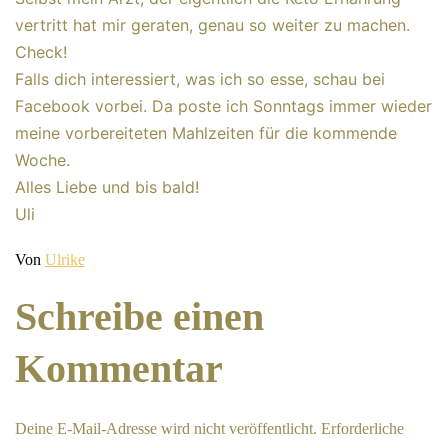
vertritt hat mir geraten, genau so weiter zu machen.
Check!
Falls dich interessiert, was ich so esse, schau bei
Facebook vorbei. Da poste ich Sonntags immer wieder
meine vorbereiteten Mahlzeiten für die kommende
Woche.
Alles Liebe und bis bald!
Uli
Veröffentlicht
Von
Ulrike
am
Kategorisiert
März
als
30,
Diabetes
2022
Schreibe einen
Kommentar
Deine E-Mail-Adresse wird nicht veröffentlicht.
Erforderliche