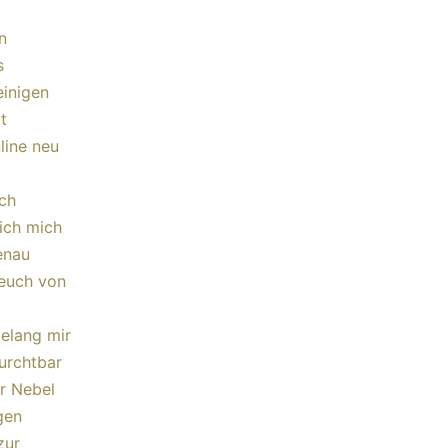
n
s
einigen
t
line neu
ich
ich mich
enau
 euch von
gelang mir
furchtbar
r Nebel
gen
zur