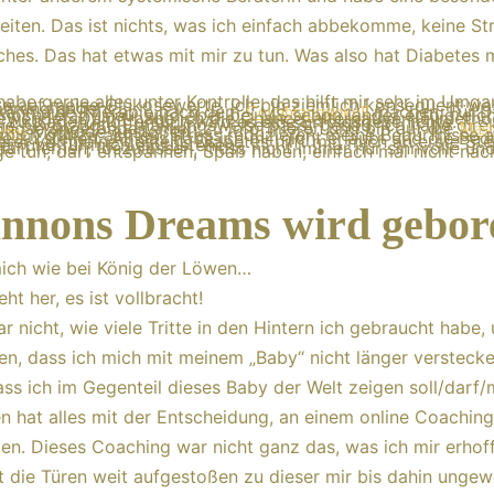
eiten. Das ist nichts, was ich einfach abbekomme, keine St
ches. Das hat etwas mit mir zu tun. Was also hat Diabetes m
habe gerne alles unter Kontrolle, das hilft mir sehr im Umga
te auf meine Glukosewerte, ich bin ziemlich konsequent w
ährung angeht…
 kann eine Therapie nach dem
machen. Für Di
Coimbraprotokoll
noch relativ neu, wird aber bei MS schon länger erfolgreic
ewendet. Damit habe ich die Chance, alternative Heilmetho
 zu tragen. Hoffentlich wird es eine Erfolgsgeschichte.
ne bevorzugte Ernährungsweise passt genau. Ich habe dire
gnose angefangen, mich zu informieren und bin auf die
Mast
Methode gestoßen.
etes
mich gut zu achten, Stress reduzieren, meine Bedürfnisse a
le zu stellen…All das habe ich mir nicht erlaubt und die Bed
rer vor meine gestellt. Diabetes hilft mir, mich an erste Ste
len und für mich einzustehen.
darf lernen, loszulassen, muss nicht immer nur sinnvolle un
ge tun, darf entspannen, Spaß haben, einfach mal nicht na
nnons Dreams wird gebor
mich wie bei König der Löwen…
eht her, es ist vollbracht!
ar nicht, wie viele Tritte in den Hintern ich gebraucht habe,
en, dass ich mich mit meinem „Baby“ nicht länger verstecken
ss ich im Gegenteil dieses Baby der Welt zeigen soll/darf/
 hat alles mit der Entscheidung, an einem online Coaching
en. Dieses Coaching war nicht ganz das, was ich mir erhoff
t die Türen weit aufgestoßen zu dieser mir bis dahin unge