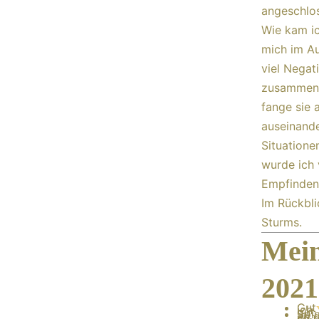
angeschlo
Wie kam ic
mich im A
viel Negat
zusammenst
fange sie 
auseinande
Situatione
wurde ich 
Empfinden 
Im Rückbli
Sturms.
Mein
2021
Gut
ich
gut 
Spi
an d
so g