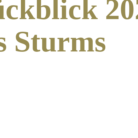
ückblick 20
s Sturms