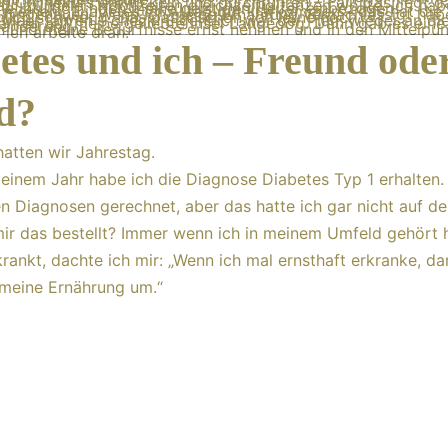
n Onlinekurs entwickeln und durchführen – Fail! Das liegt d
auf zu vielen Hochzeiten gleichzeitig tanzen wollte. Ich ha
e Intuition, noch meine geistigen Helfer einbezogen.
 „meinem“ Diabetes im Alltag gut klarkommen – das hat die
t hingehauen. Wenn ich meine Ernährung vernachlässigt hab
lich schwierig. Das passt schon, ich lerne noch.
Meer fahren – check! Eigentlich war der Plan, wieder an d
fahren auf meine geliebte Insel Langeoog. Dann gab es eine
nänderung.
h und meine Bedürfnisse ernst nehmen und in den Mittelpunk
 ich arbeite dran.
etes und ich – Freund ode
d?
hatten wir Jahrestag.
einem Jahr habe ich die Diagnose Diabetes Typ 1 erhalten. 
len Diagnosen gerechnet, aber das hatte ich gar nicht auf d
ir das bestellt? Immer wenn ich in meinem Umfeld gehört 
rankt, dachte ich mir: „Wenn ich mal ernsthaft erkranke, dan
 meine Ernährung um.“