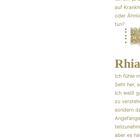
auf Krankh
oder Ähnli
tun?
Ich 
ach
Ern
Ich
das 
ang
Welt
Mei
Dia
Diab
Auf 
Stel
ande
stel
Ich 
Din
Rhia
Ich fühle 
Seht her, s
Ich weiß g
zu versteh
sondern da
Angefangen
teilzunehm
aber es ha