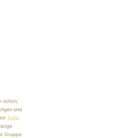
n schon,
folgen und
 mir
Judith
lange
er Gruppe