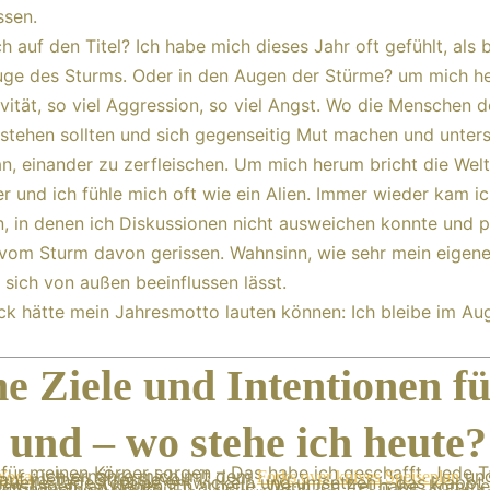
ssen.
h auf den Titel? Ich habe mich dieses Jahr oft gefühlt, als 
uge des Sturms. Oder in den Augen der Stürme? um mich h
ivität, so viel Aggression, so viel Angst. Wo die Menschen 
ehen sollten und sich gegenseitig Mut machen und unters
an, einander zu zerfleischen. Um mich herum bricht die Welt
r und ich fühle mich oft wie ein Alien. Immer wieder kam ic
n, in denen ich Diskussionen nicht ausweichen konnte und p
vom Sturm davon gerissen. Wahnsinn, wie sehr mein eigen
sich von außen beeinflussen lässt.
ck hätte mein Jahresmotto lauten können: Ich bleibe im Au
e Ziele und Intentionen f
 und – wo stehe ich heute?
 für meinen Körper sorgen – Das habe ich geschafft. Jede
; ich ernähre mich mit dem
und
Yoga
Forks over knives Speiseplan
auf meinen Stresslevel.
rituelle Tagesroutine entwickeln und umsetzen – das klappt
en Tagen, an denen ich arbeite. Wenn ich frei habe, komme 
ut in meine Abläufe.