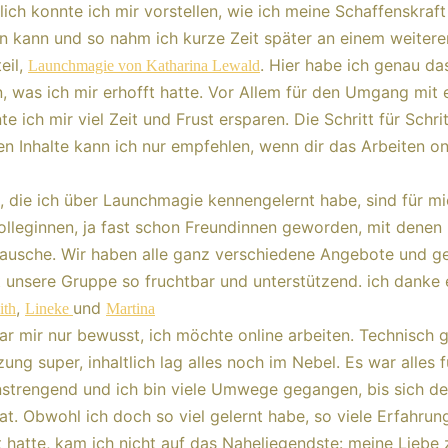
zlich konnte ich mir vorstellen, wie ich meine Schaffenskraft
en kann und so nahm ich kurze Zeit später an einem weitere
eil,
. Hier habe ich genau da
Launchmagie von Katharina Lewald
was ich mir erhofft hatte. Vor Allem für den Umgang mit 
e ich mir viel Zeit und Frust ersparen. Die Schritt für Schrit
n Inhalte kann ich nur empfehlen, wenn dir das Arbeiten on
, die ich über Launchmagie kennengelernt habe, sind für m
olleginnen, ja fast schon Freundinnen geworden, mit denen 
tausche. Wir haben alle ganz verschiedene Angebote und g
t unsere Gruppe so fruchtbar und unterstützend. ich danke
,
und
ith
Lineke
Martina
r mir nur bewusst, ich möchte online arbeiten. Technisch 
ung super, inhaltlich lag alles noch im Nebel. Es war alles 
strengend und ich bin viele Umwege gegangen, bis sich de
hat. Obwohl ich doch so viel gelernt habe, so viele Erfahrun
hatte, kam ich nicht auf das Naheliegendste: meine Liebe 