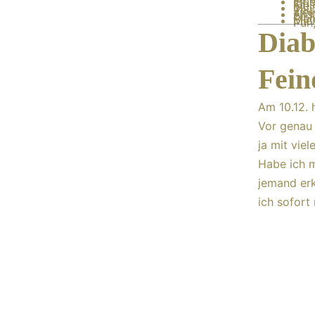
Eine
ich 
mein
Mit
Zei
ziem
Ans 
zu 
Pla
Mic
Puh,
Diab
Fein
Am 10.12. 
Vor genau 
ja mit vie
Habe ich m
jemand erk
ich sofort