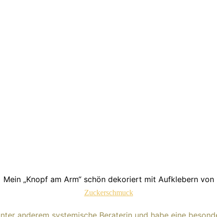
Mein „Knopf am Arm“ schön dekoriert mit Aufklebern von
Zuckerschmuck
 unter anderem systemische Beraterin und habe eine besond